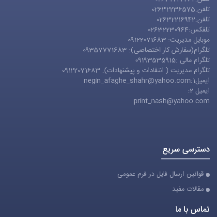
تلفن:02632236575
تلفن:02632216942
تلفکس:02632230964
موبایل مدیریت: 09122071683
تلگرام(سفارش کار اختصاصی): 09357771683
تلگرام مالی :09193535915
تلگرام مدیریت ( انتقادات و پیشنهادات): 09122071683
ایمیل1:
negin_afaghe_shahr@yahoo.com
ایمیل 2:
print_nash@yahoo.com
دسترسی سریع
قوانین ارسال فایل در فرم عمومی
مقالات مفید
تماس با ما