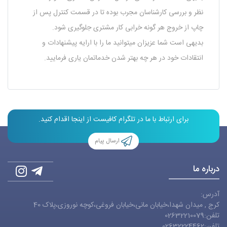
نظر و بررسی کارشناسان مجرب بوده تا در قسمت کنترل پس از
چاپ از خروج هر گونه خرابی کار مشتری جلوگیری شود.
بدیهی است شما عزیزان میتوانید ما را با ارایه پیشنهادات و
انتقادات خود در هر چه بهتر شدن خدماتمان یاری فرمایید.
برای ارتباط با ما در تلگرام کافیست از اینجا اقدام کنید.
ارسال پیام
درباره ما
آدرس:
کرج , میدان شهدا،خیابان مانی،خیابان فروغی،کوچه نوروزی،پلاک 40
تلفن:02632210079
تلفن:02632224462