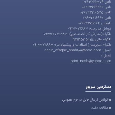
تلفن:02632210079
تلفن:02632224462
تلفن:02632236575
تلفن:02632216942
تلفکس:02632230964
موبایل مدیریت: 09122071683
تلگرام(سفارش کار اختصاصی): 09357771683
تلگرام مالی :09193535915
تلگرام مدیریت ( انتقادات و پیشنهادات): 09122071683
ایمیل1:
negin_afaghe_shahr@yahoo.com
ایمیل 2:
print_nash@yahoo.com
دسترسی سریع
قوانین ارسال فایل در فرم عمومی
مقالات مفید