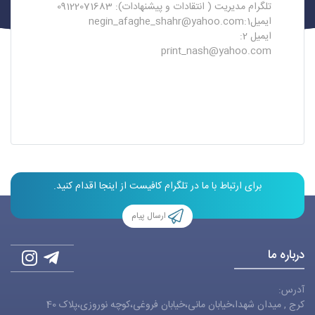
تلگرام مدیریت ( انتقادات و پیشنهادات): 09122071683
ایمیل1:
negin_afaghe_shahr@yahoo.com
ایمیل 2:
print_nash@yahoo.com
برای ارتباط با ما در تلگرام کافیست از اینجا اقدام کنید.
ارسال پیام
درباره ما
آدرس:
کرج , میدان شهدا،خیابان مانی،خیابان فروغی،کوچه نوروزی،پلاک 40