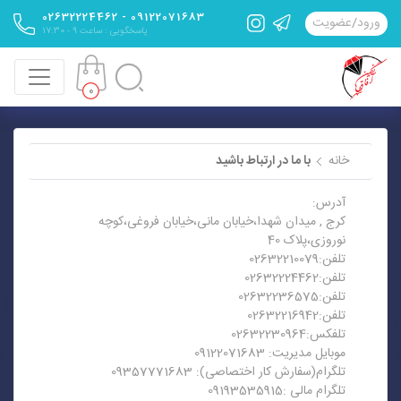
09122071683 - 02632224462
ورود
/
عضویت
پاسخگویی : ساعت 9 - 17:30
0
خانه
با ما در ارتباط باشید
آدرس:
کرج , میدان شهدا،خیابان مانی،خیابان فروغی،کوچه
نوروزی،پلاک 40
تلفن:02632210079
تلفن:02632224462
تلفن:02632236575
تلفن:02632216942
تلفکس:02632230964
موبایل مدیریت: 09122071683
تلگرام(سفارش کار اختصاصی): 09357771683
تلگرام مالی :09193535915