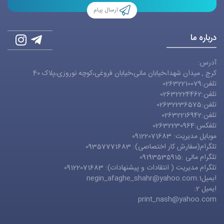
ارسال پیام
درباره ما
آدرس:
کرج , میدان شهدا،خیابان مانی،خیابان فروغی،کوچه نوروزی،پلاک 40
تلفن:02632210079
تلفن:02632224462
تلفن:02632236575
تلفن:02632216942
تلفکس:02632230964
موبایل مدیریت: 09122071683
تلگرام(سفارش کار اختصاصی): 09357771683
تلگرام مالی :09193535915
تلگرام مدیریت ( انتقادات و پیشنهادات): 09122071683
ایمیل1:
negin_afaghe_shahr@yahoo.com
ایمیل 2:
print_nash@yahoo.com