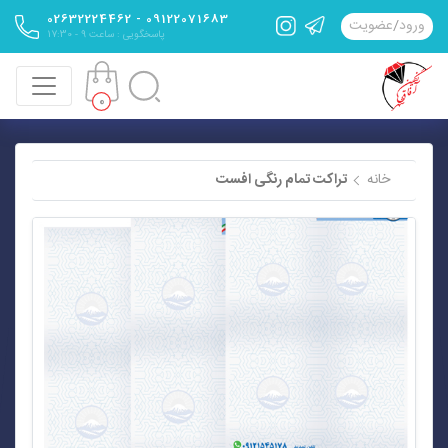
09122071683 - 02632224462
ورود
/
عضویت
پاسخگویی : ساعت 9 - 17:30
0
خانه
تراکت تمام رنگی افست