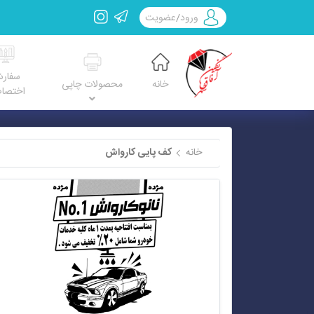
ورود
/
عضویت
سفار
خانه
محصولات چاپی
اختصا
خانه
کف پایی کارواش