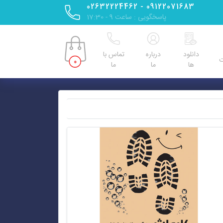
09122071683 - 02632224462
پاسخگویی : ساعت 9 - 17:30
دانلود
درباره
تماس با
ت
0
ها
ما
ما