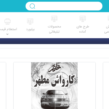
ش
طرح های
محصولات
بیلبورد
استعلام قیم
صی
آماده
تبلیغاتی