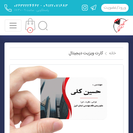
09122071683 - 02632224462
ورود
/
عضویت
پاسخگویی : ساعت 9 - 17:30
0
خانه
کارت ویزیت دیجیتال