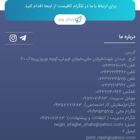
برای ارتباط با ما در تلگرام کافیست از اینجا اقدام کنید.
ارسال پیام
درباره ما
آدرس:
کرج , میدان شهدا،خیابان مانی،خیابان فروغی،کوچه نوروزی،پلاک 40
تلفن:02632210079
تلفن:02632224462
تلفن:02632236575
تلفن:02632216942
تلفکس:02632230964
موبایل مدیریت: 09122071683
تلگرام(سفارش کار اختصاصی): 09357771683
تلگرام مالی :09193535915
تلگرام مدیریت ( انتقادات و پیشنهادات): 09122071683
ایمیل1:
negin_afaghe_shahr@yahoo.com
ایمیل 2:
print_nash@yahoo.com