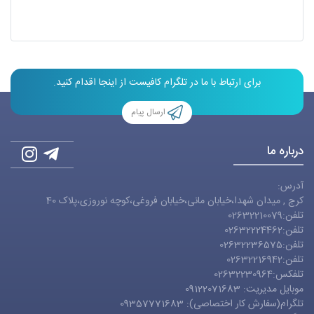
برای ارتباط با ما در تلگرام کافیست از اینجا اقدام کنید.
ارسال پیام
درباره ما
آدرس:
کرج , میدان شهدا،خیابان مانی،خیابان فروغی،کوچه نوروزی،پلاک 40
تلفن:02632210079
تلفن:02632224462
تلفن:02632236575
تلفن:02632216942
تلفکس:02632230964
موبایل مدیریت: 09122071683
تلگرام(سفارش کار اختصاصی): 09357771683