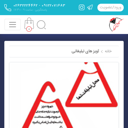
09122071683 - 02632224462
ورود
/
عضویت
پاسخگویی : ساعت 9 - 17:30
0
خانه
آویز های تبلیغاتی