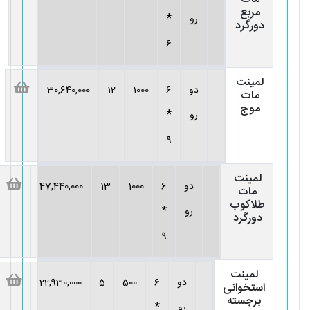
مربع
*
رو
دورگرد
6
لمینت
دو
6
1000
12
30,640,000
مات
موج
*
رو
9
لمینت
دو
6
1000
13
47,440,000
مات
طلاکوب
*
رو
دورگرد
9
لمینت
دو
6
500
5
22,930,000
استخوانی
برجسته
*
رو