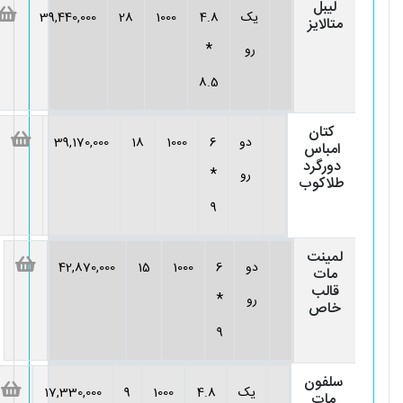
لیبل
یک
4.8
1000
28
39,440,000
متالایز
*
رو
8.5
کتان
دو
6
1000
18
39,170,000
امباس
دورگرد
*
رو
طلاکوب
9
لمینت
دو
6
1000
15
42,870,000
مات
قالب
*
رو
خاص
9
سلفون
یک
4.8
1000
9
17,330,000
مات