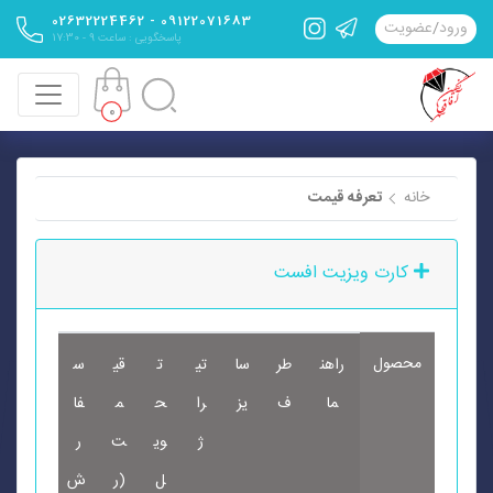
09122071683 - 02632224462
ورود
/
عضویت
پاسخگویی : ساعت 9 - 17:30
0
خانه
تعرفه قیمت
کارت ویزیت افست
محصول
راهن
طر
سا
تی
ت
قی
س
ما
ف
یز
را
ح
م
فا
ژ
وی
ت
ر
ل
(ر
ش