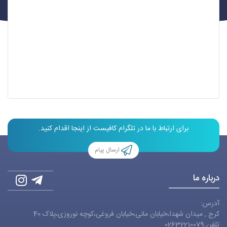
برای ارتباط با ما در تلگرام کافیست از اینجا اقدام کنید.
ارسال پیام
درباره ما
آدرس:
کرج , میدان شهدا،خیابان مانی،خیابان فروغی،کوچه نوروزی،پلاک 40
تلفن:02632210079