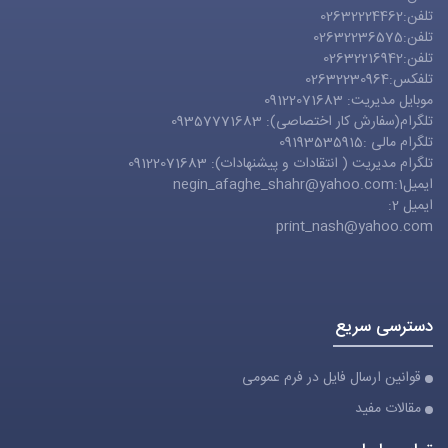
تلفن:02632224462
تلفن:02632236575
تلفن:02632216942
تلفکس:02632230964
موبایل مدیریت: 09122071683
تلگرام(سفارش کار اختصاصی): 09357771683
تلگرام مالی :09193535915
تلگرام مدیریت ( انتقادات و پیشنهادات): 09122071683
ایمیل1:
negin_afaghe_shahr@yahoo.com
ایمیل 2:
print_nash@yahoo.com
دسترسی سریع
قوانین ارسال فایل در فرم عمومی
مقالات مفید