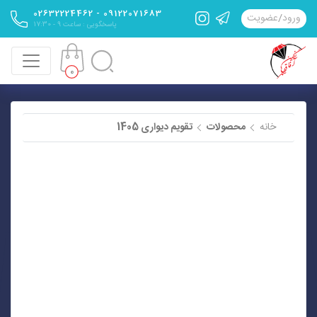
09122071683 - 02632224462
ورود
/
عضویت
پاسخگویی : ساعت 9 - 17:30
0
خانه
محصولات
تقویم دیواری 1405